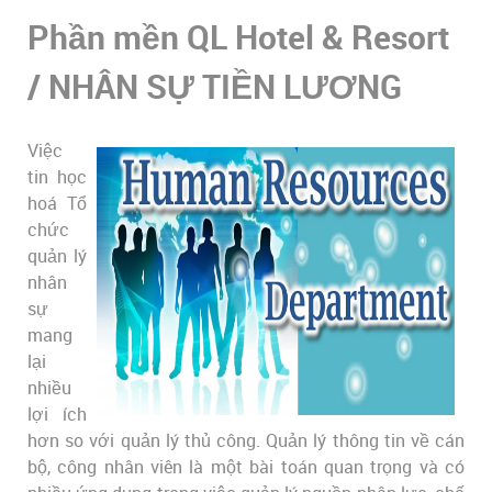
Phần mền QL Hotel & Resort
/ NHÂN SỰ TIỀN LƯƠNG
Việc
tin học
hoá Tổ
chức
quản lý
nhân
sự
mang
lại
nhiều
lợi ích
hơn so với quản lý thủ công. Quản lý thông tin về cán
bộ, công nhân viên là một bài toán quan trọng và có